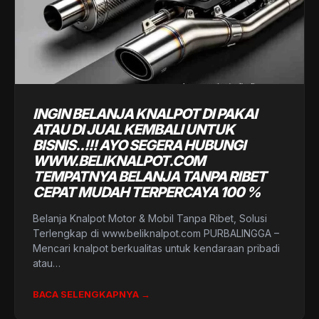
INGIN BELANJA KNALPOT DI PAKAI
ATAU DI JUAL KEMBALI UNTUK
BISNIS..!!! AYO SEGERA HUBUNGI
WWW.BELIKNALPOT.COM
TEMPATNYA BELANJA TANPA RIBET
CEPAT MUDAH TERPERCAYA 100 %
Belanja Knalpot Motor & Mobil Tanpa Ribet, Solusi
Terlengkap di www.beliknalpot.com PURBALINGGA –
Mencari knalpot berkualitas untuk kendaraan pribadi
atau…
BACA SELENGKAPNYA →