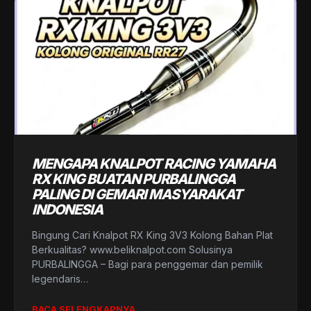
MENGAPA KNALPOT RACING YAMAHA
RX KING BUATAN PURBALINGGA
PALING DI GEMARI MASYARAKAT
INDONESIA
Bingung Cari Knalpot RX King 3V3 Kolong Bahan Plat
Berkualitas? www.beliknalpot.com Solusinya
PURBALINGGA – Bagi para penggemar dan pemilik
legendaris…
BACA SELENGKAPNYA →