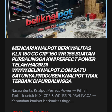
MENCARI KNALPOT BERKWALITAS
KLX 150 CC CRF 150 WR 155 BUATAN
PURBALINGGA KINI PERFECT POWER
TELAH HADIR DI
WWW.BELIKNALPOT.COM SATU
SATUNYA PRODUSEN KNALPOT TRAIL
TERBAIK DI PURBALINGGA
Narasi Berita: Knalpot Perfect Power — Pilihan
Terbaik untuk KLX, CRF & WR 155 PURBALINGGA —
Kebutuhan knalpot berkualitas tinggi…
BACA SELENGKAPNYA →