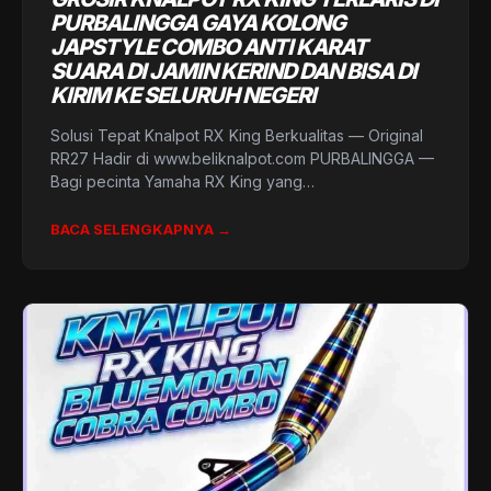
PURBALINGGA GAYA KOLONG
JAPSTYLE COMBO ANTI KARAT
SUARA DI JAMIN KERIND DAN BISA DI
KIRIM KE SELURUH NEGERI
Solusi Tepat Knalpot RX King Berkualitas — Original
RR27 Hadir di www.beliknalpot.com PURBALINGGA —
Bagi pecinta Yamaha RX King yang…
BACA SELENGKAPNYA →