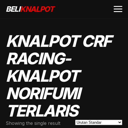
BELI
KNALPOT
KNALPOT CRF
RACING-
KNALPOT
NORIFUMI
TERLARIS
Showing the single result