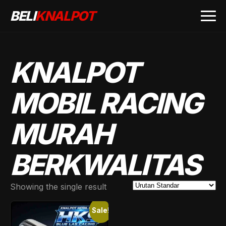
BELI
KNALPOT
KNALPOT
MOBIL RACING
MURAH
BERKWALITAS
Showing the single result
Sale!