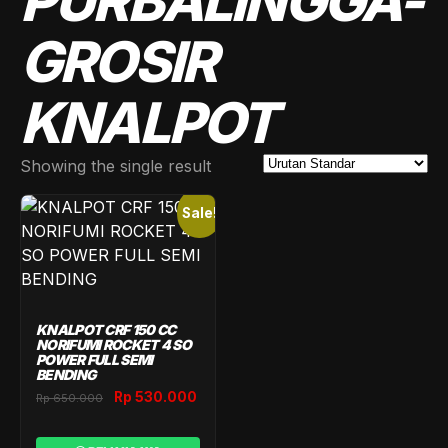
PURBALINGGA-
GROSIR
KNALPOT
Showing the single result
Sale!
KNALPOT CRF 150 CC
NORIFUMI ROCKET 4 SO
POWER FULL SEMI
BENDING
Original
Current
Rp
530.000
Rp
650.000
price
price
was:
is: