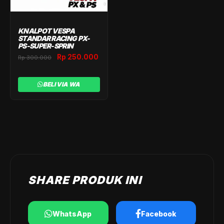
KNALPOT VESPA
STANDAR RACING PX-
PS-SUPER-SPRIN
Original
Current
Rp
250.000
Rp
300.000
price
price
was:
is:
BELI VIA WA
Rp 300.000.
Rp 250.000.
SHARE PRODUK INI
WhatsApp
Facebook