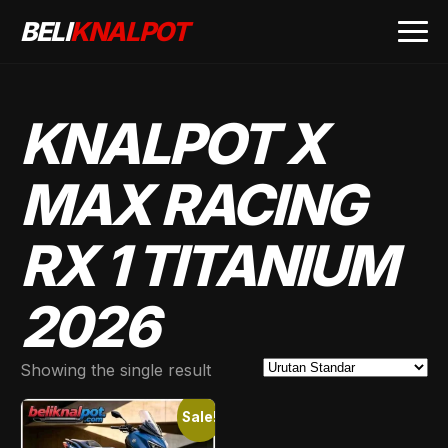
BELI
KNALPOT
KNALPOT X
MAX RACING
RX 1 TITANIUM
2026
Showing the single result
Sale!