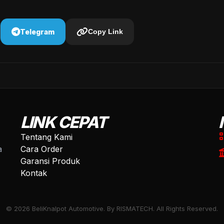
Telegram
Copy Link
LINK CEPAT
Tentang Kami
a
Cara Order
Garansi Produk
Kontak
© 2026 BeliKnalpot Automotive. By RISMATECH. All Rights Reserved.