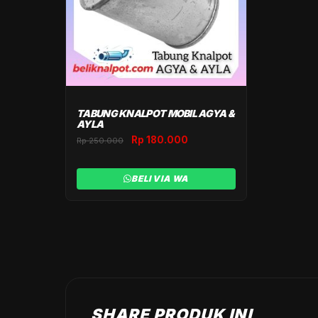
TABUNG KNALPOT MOBIL AGYA &
AYLA
Original
Current
Rp
180.000
Rp
250.000
price
price
was:
is:
BELI VIA WA
Rp 250.000.
Rp 180.000.
SHARE PRODUK INI