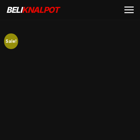
BELI
KNALPOT
Sale!