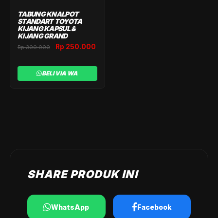
TABUNG KNALPOT
STANDART TOYOTA
KIJANG KAPSUL &
KIJANG GRAND
Original
Current
Rp
250.000
Rp
300.000
price
price
was:
is:
BELI VIA WA
Rp 300.000.
Rp 250.000.
SHARE PRODUK INI
WhatsApp
Facebook