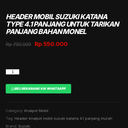
HEADER MOBIL SUZUKI KATANA
TYPE 4.1 PANJANG UNTUK TARIKAN
PANJANG BAHAN MONEL
Original
Current
Rp
550.000
Rp
750.000
price
price
was:
is:
Rp 750.000.
Rp 550.000.
HEADER
MOBIL
SUZUKI
BELI SEKARANG VIA WHATSAPP
KATANA
TYPE
4.1
Category:
Knalpot Mobil
PANJANG
Tag:
Header knalpot mobil suzuki katana 4.1 panjang murah
UNTUK
TARIKAN
Brand:
Suzuki