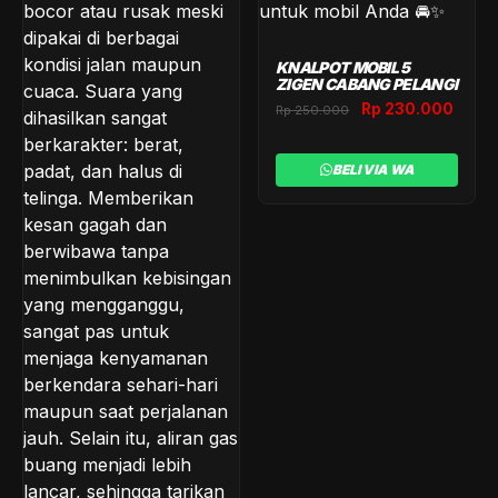
KNALPOT MOBIL 5
ZIGEN CABANG PELANGI
Original
Curr
Rp
230.000
Rp
250.000
price
price
was:
is:
BELI VIA WA
Rp 250.000.
Rp 2