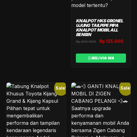
KNALPOT HKS GRONEL
UJUNG TAILPIPE PIPA
KNALPOT MOBIL ALL
BENSIN
Original
Curre
Rp
125.000
Rp
250.000
price
price
was:
is:
BELI VIA WA
Rp 250.000.
Rp 12
Sale!
Sale!