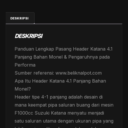
PANJANG
BAHAN
MONEL
DESKRIPSI
quantity
DESKRIPSI
Panduan Lengkap Pasang Header Katana 4.1
Panjang Bahan Monel & Pengaruhnya pada
Performa
Sumber referensi: www.beliknalpot.com
Apa Itu Header Katana 4.1 Panjang Bahan
Monel?
Header tipe 4-1 panjang adalah desain di
mana keempat pipa saluran buang dari mesin
F1000cc Suzuki Katana menyatu menjadi
satu saluran utama dengan ukuran pipa yang