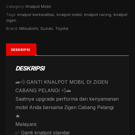
PELANGI
Category:
Knalpot Mobil
quantity
Tags:
knalpot berkwalitas
,
knalpot mobil
,
knalpot racing
,
knalpot
zigen
Brand:
Mitsubishi
,
Suzuki
,
Toyota
DESKRIPSI
DESKRIPSI
🚗💨 GANTI KNALPOT MOBIL DI ZIGEN
CABANG PELANGI 💨🚗
Saatnya upgrade performa dan kenyamanan
mobil Anda bersama Zigen Cabang Pelangi
🔥
Melayani:
✅ Ganti knalpot standar