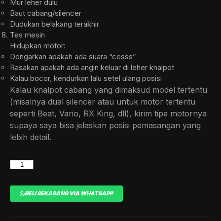
Mur leher dulu
Baut cabang/silencer
Dudukan belakang terakhir
Tes mesin
Hidupkan motor:
Dengarkan apakah ada suara “cesss”
Rasakan apakah ada angin keluar di leher knalpot
Kalau bocor, kendurkan lalu setel ulang posisi
Kalau knalpot cabang yang dimaksud model tertentu
(misalnya dual silencer atau untuk motor tertentu
seperti Beat, Vario, RX King, dll), kirim tipe motornya
supaya saya bisa jelaskan posisi pemasangan yang
lebih detail.
KNALPOT
MOBIL
5
BELI SEKARANG VIA WHATSAPP
ZIGEN
CABANG