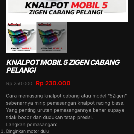
KNALPOT MOBIL 5 ZIGEN CABANG
PELANGI
Original
Current
Rp
230.000
Rp
250.000
price
price
Cara memasang knalpot cabang atau model “5Zigen”
was:
is:
sebenarnya mirip pemasangan knalpot racing biasa.
Rp 250.000.
Rp 230.000.
Yang penting urutan pemasangannya benar supaya
tidak bocor dan dudukan tetap presisi.
Langkah pemasangan:
Dinginkan motor dulu