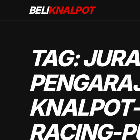
BELI
KNALPOT
TAG:
JURA
PENGARAJ
KNALPOT-
RACING-P