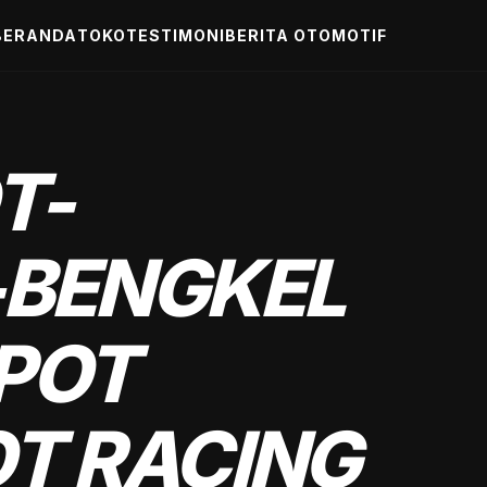
BERANDA
TOKO
TESTIMONI
BERITA OTOMOTIF
T-
-BENGKEL
POT
T RACING