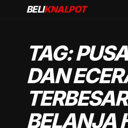
BELI
KNALPOT
TAG:
PUSA
DAN ECER
TERBESAR
BELANJA 