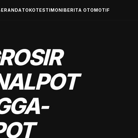
BERANDA
TOKO
TESTIMONI
BERITA OTOMOTIF
ROSIR
NALPOT
GGA-
POT