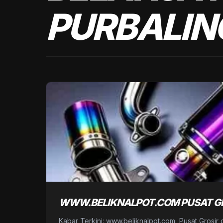
PURBALIN
WWW.BELIKNALPOT.COM PUSAT GRO
Kabar Terkini: www.beliknalpot.com, Pusat Grosi