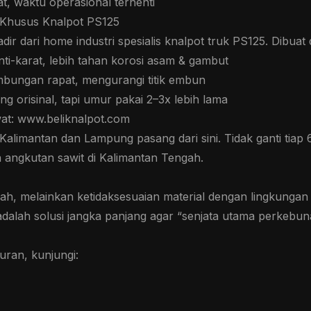
pat, waktu operasional terhenti
i Khusus Knalpot PS125
ir dari home industri spesialis knalpot truk PS125. Dibu
ti-karat, lebih tahan korosi asam & gambut
mbungan rapat, mengurangi titik embun
g orisinal, tapi umur pakai 2–3x lebih lama
at: www.beliknalpot.com
alimantan dan Lampung pasang dari sini. Tidak ganti tiap 
a angkutan sawit di Kalimantan Tengah.
h, melainkan ketidaksesuaian material dengan lingkungan
adalah solusi jangka panjang agar “senjata utama perkebu
uran, kunjungi: