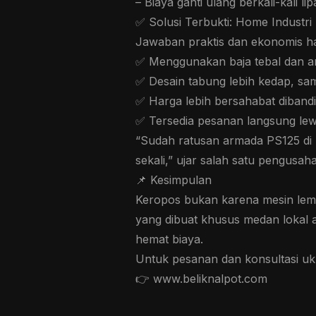
– Biaya ganti ulang berkali-kali li
✅ Solusi Terbukti: Home Industr
Jawaban praktis dan ekonomis had
✅ Menggunakan baja tebal dan an
✅ Desain tabung lebih kedap, sa
✅ Harga lebih bersahabat dibandin
✅ Tersedia pesanan langsung lew
“Sudah ratusan armada PS125 di K
sekali,” ujar salah satu pengusah
📌 Kesimpulan
Keropos bukan karena mesin lema
yang dibuat khusus medan lokal 
hemat biaya.
Untuk pesanan dan konsultasi uk
👉 www.beliknalpot.com