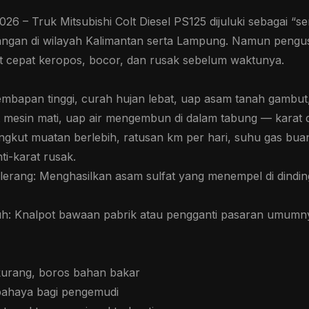
26 – Truk Mitsubishi Colt Diesel PS125 dijuluki sebagai “
mbangan di wilayah Kalimantan serta Lampung. Namun peng
t cepat keropos, bocor, dan rusak sebelum waktunya.
lembapan tinggi, curah hujan lebat, uap asam tanah gambut,
esin mati, uap air mengembun di dalam tabung — karat dim
angkut muatan berlebih, ratusan km per hari, suhu gas bu
ti-karat rusak.
lerang: Menghasilkan asam sulfat yang menempel di dind
uh: Knalpot bawaan pabrik atau pengganti pasaran umumnya 
rkurang, boros bahan bakar
bahaya bagi pengemudi