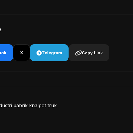
!
ook
X
Telegram
Copy Link
ustri pabrik knalpot truk