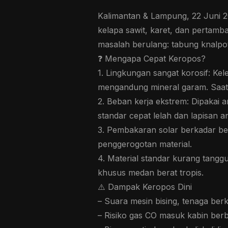
Kalimantan & Lampung, 22 Juni 20
kelapa sawit, karet, dan perta
masalah berulang: tabung knalpo
❓ Mengapa Cepat Keropos?
1. Lingkungan sangat korosif: Ke
mengandung mineral garam. Saat m
2. Beban kerja ekstrem: Dipakai 
standar cepat lelah dan lapisan an
3. Pembakaran solar berkadar be
penggerogotan material.
4. Material standar kurang tangg
khusus medan berat tropis.
⚠️ Dampak Keropos Dini
– Suara mesin bising, tenaga be
– Risiko gas CO masuk kabin ber