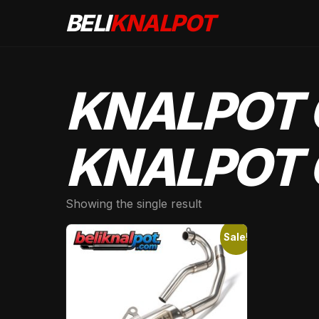
BELI
KNALPOT
KNALPOT 
KNALPOT 
Showing the single result
Sale!