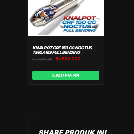
KNALPOT CRF 150 CC NOCTUS
TERLARIS FULL BENDING
Original
Current
Rp
550.000
Rp
650.000
price
price
was:
is:
BELI VIA WA
Rp 650.000.
Rp 550.000.
SHARE PRODUK INI