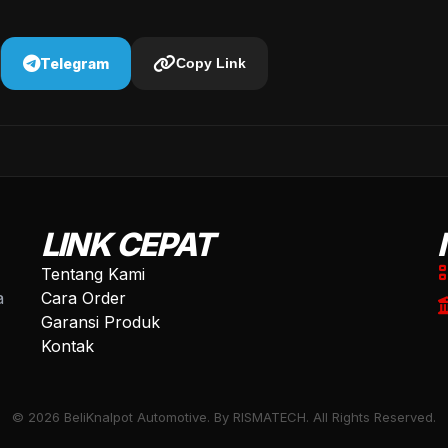
Telegram
Copy Link
LINK CEPAT
Tentang Kami
a
Cara Order
Garansi Produk
Kontak
© 2026 BeliKnalpot Automotive. By RISMATECH. All Rights Reserved.