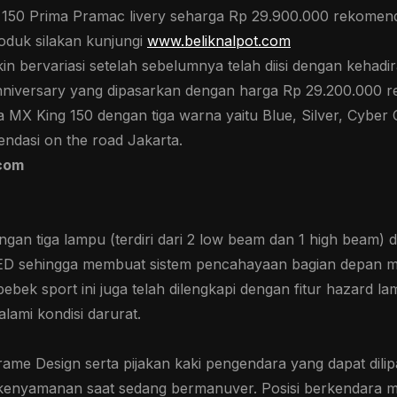
0 Prima Pramac livery seharga Rp 29.900.000 rekomenda
produk silakan kunjungi
www.beliknalpot.com
in bervariasi setelah sebelumnya telah diisi dengan kehadir
nniversary yang dipasarkan dengan harga Rp 29.200.000 r
dia MX King 150 dengan tiga warna yaitu Blue, Silver, Cybe
ndasi on the road Jakarta.
com
gan tiga lampu (terdiri dari 2 low beam dan 1 high beam)
ED sehingga membuat sistem pencahayaan bagian depan mot
bebek sport ini juga telah dilengkapi dengan fitur hazard l
lami kondisi darurat.
ame Design serta pijakan kaki pengendara yang dapat dilipa
kenyamanan saat sedang bermanuver. Posisi berkendara m