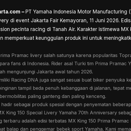
arta.com –
PT Yamaha Indonesia Motor Manufacturing 
ry di event Jakarta Fair Kemayoran, 11 Juni 2026. Edisi 
ion pecinta racing di Tanah Air. Karakter istimewa MX 
kin memperkuat keunggulan produk ini untuk meningka
ima Pramac livery salah satunya karena popularitas Topr
 para fans di Indonesia. Rider asal Turki tim Prima Pramac
lah mengunjungi Jakarta awal tahun 2026.
miliki Racing DNA juga sangat sesuai buat biker penyuka 
einginan tampil beda penuh kebanggaan di jalanan, tepat m
bermobilitas paling ganteng dan paling kenceng.
0 hadir sebagai produk spesial dengan penyematan beberap
 King 150 Special Livery Yamaha 70th Anniversary sebaga
 terbaru adalah edisi terbatas MX King 150 Prima Pramac 
t balap dan penggemar bebek sport Yamaha. Kami meman