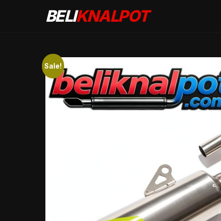
BELI
KNALPOT
Sale!