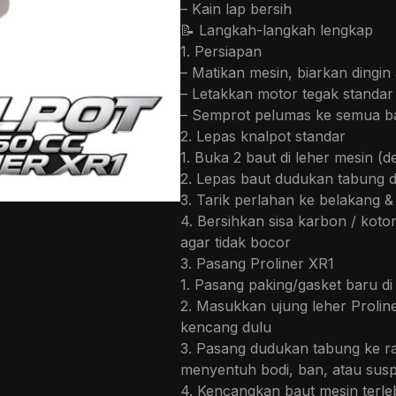
– Kain lap bersih
📝 Langkah-langkah lengkap
1. Persiapan
– Matikan mesin, biarkan dingin
– Letakkan motor tegak standa
– Semprot pelumas ke semua ba
2. Lepas knalpot standar
1. Buka 2 baut di leher mesin (
2. Lepas baut dudukan tabung 
3. Tarik perlahan ke belakang &
4. Bersihkan sisa karbon / koto
agar tidak bocor
3. Pasang Proliner XR1
1. Pasang paking/gasket baru di
2. Masukkan ujung leher Proline
kencang dulu
3. Pasang dudukan tabung ke ran
menyentuh bodi, ban, atau susp
4. Kencangkan baut mesin terle