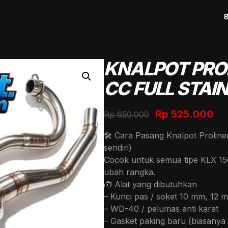
KNALPOT PROL
CC FULL STAI
Original
Cu
Rp
525.000
Rp
650.000
price
pr
🛠️ Cara Pasang Knalpot Prolin
was:
is:
sendiri)
Rp 650.000.
Rp
Cocok untuk semua tipe KLX 150:
ubah rangka.
🧰 Alat yang dibutuhkan
– Kunci pas / soket 10 mm, 12
– WD-40 / pelumas anti karat
– Gasket paking baru (biasanya 