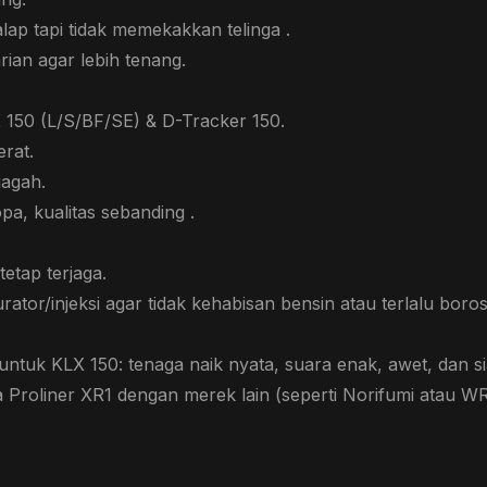
alap tapi tidak memekakkan telinga .
rian agar lebih tenang.
 150 (L/S/BF/SE) & D-Tracker 150.
erat.
gagah.
pa, kualitas sebanding .
tetap terjaga.
rator/injeksi agar tidak kehabisan bensin atau terlalu boros
ji untuk KLX 150: tenaga naik nyata, suara enak, awet, dan 
Proliner XR1 dengan merek lain (seperti Norifumi atau W