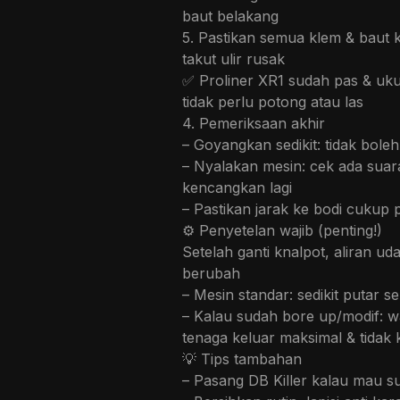
baut belakang
5. Pastikan semua klem & baut 
takut ulir rusak
✅ Proliner XR1 sudah pas & uk
tidak perlu potong atau las
4. Pemeriksaan akhir
– Goyangkan sedikit: tidak bole
– Nyalakan mesin: cek ada suara
kencangkan lagi
– Pastikan jarak ke bodi cukup
⚙️ Penyetelan wajib (penting!)
Setelah ganti knalpot, aliran u
berubah
– Mesin standar: sedikit putar 
– Kalau sudah bore up/modif: wa
tenaga keluar maksimal & tidak
💡 Tips tambahan
– Pasang DB Killer kalau mau su