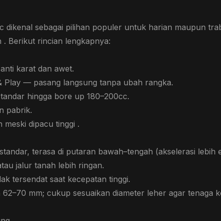
c dikenal sebagai pilihan populer untuk harian maupun tr
 Berikut rincian lengkapnya:
 anti karat dan awet.
g & Play — pasang langsung tanpa ubah rangka.
standar hingga bore up 180–200cc.
n pabrik.
 meski dipacu tinggi .
standar, terasa di putaran bawah–tengah (akselerasi lebih 
tau jalur tanah lebih ringan.
ak tersendat saat kecepatan tinggi.
n 62–70 mm; cukup sesuaikan diameter leher agar tenaga k
ing.