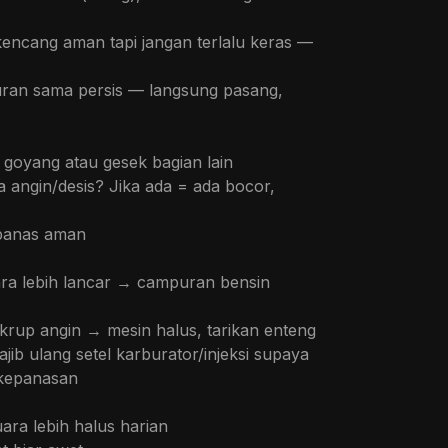
kencang aman tapi jangan terlalu keras —
uran sama persis — langsung pasang,
h goyang atau gesek bagian lain
 angin/desis? Jika ada = ada bocor,
 panas aman
dara lebih lancar → campuran bensin
sekrup angin → mesin halus, tarikan enteng
jib ulang setel karburator/injeksi supaya
 kepanasan
ara lebih halus harian