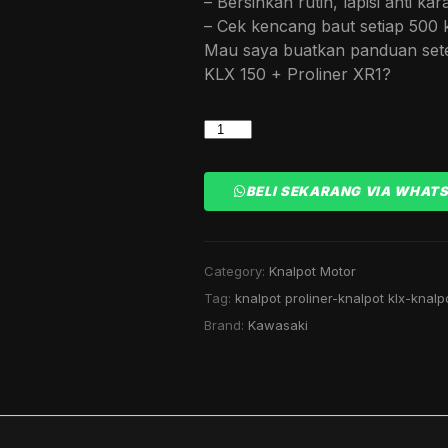
– Bersihkan rutin, lapisi anti kar
– Cek kencang baut setiap 500
Mau saya buatkan panduan sete
KLX 150 + Proliner XR1?
KNALPOT
PROLINER
XR1
BELI SEKARANG VIA WHAT
KLX
150
CC
FULL
Category:
Knalpot Motor
STAINLESS
Tag:
knalpot proliner-knalpot klx-knal
quantity
Brand:
Kawasaki