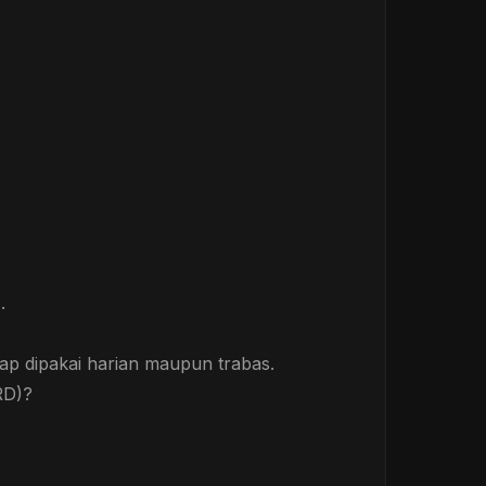
.
siap dipakai harian maupun trabas.
RD)?