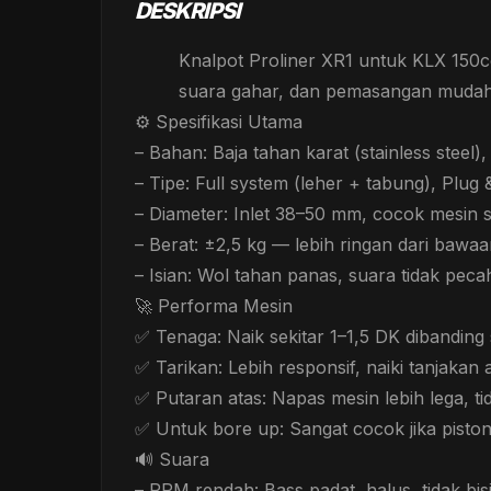
DESKRIPSI
Knalpot Proliner XR1 untuk KLX 150c
suara gahar, dan pemasangan mudah .
⚙️ Spesifikasi Utama
– Bahan: Baja tahan karat (stainless steel),
– Tipe: Full system (leher + tabung), Plu
– Diameter: Inlet 38–50 mm, cocok mesin 
– Berat: ±2,5 kg — lebih ringan dari bawaa
– Isian: Wol tahan panas, suara tidak pecah
🚀 Performa Mesin
✅ Tenaga: Naik sekitar 1–1,5 DK dibanding 
✅ Tarikan: Lebih responsif, naiki tanjakan a
✅ Putaran atas: Napas mesin lebih lega, tid
✅ Untuk bore up: Sangat cocok jika pisto
🔊 Suara
– RPM rendah: Bass padat, halus, tidak bis