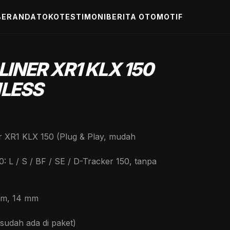
BERANDA
TOKO
TESTIMONI
BERITA OTOMOTIF
INER XR1 KLX 150
NLESS
rrent
ice
er XR1 KLX 150 (Plug & Play, mudah
 525.000.
 L / S / BF / SE / D-Tracker 150, tanpa
 mm, 14 mm
sudah ada di paket)