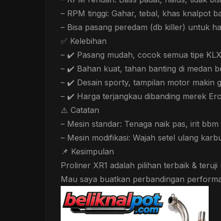
– RPM tinggi: Gahar, tebal, khas knalpot b
– Bisa pasang peredam (db killer) untuk ha
✅ Kelebihan
– ✔️ Pasang mudah, cocok semua tipe KLX
– ✔️ Bahan kuat, tahan banting di medan b
– ✔️ Desain sporty, tampilan motor makin 
– ✔️ Harga terjangkau dibanding merek Ero
⚠️ Catatan
– Mesin standar: Tenaga naik pas, irit bbm 
– Mesin modifikasi: Wajah setel ulang karbu
📌 Kesimpulan
Proliner XR1 adalah pilihan terbaik & teru
Mau saya buatkan perbandingan performa 