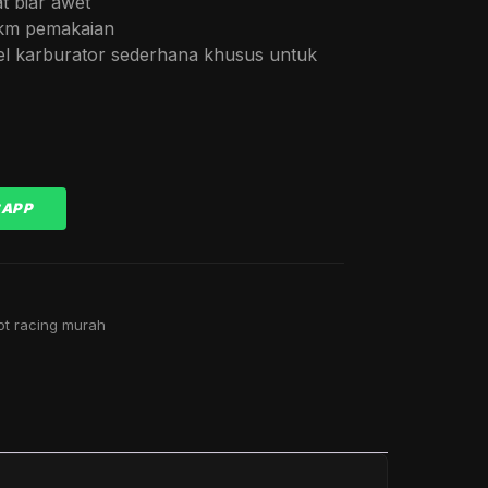
at biar awet
 km pemakaian
l karburator sederhana khusus untuk
SAPP
pot racing murah