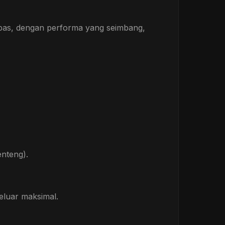
abas, dengan performa yang seimbang,
enteng).
eluar maksimal.