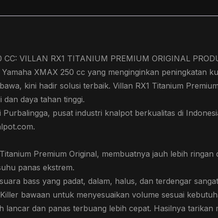
BAHAN
TITANIUM
PREMIUM
quantity
0 CC: VILLAN RX1 TITANIUM PREMIUM ORIGINAL PRO
 Yamaha XMAX 250 cc yang menginginkan peningkatan kuali
awa, kini hadir solusi terbaik. Villan RX1 Titanium Premiu
 dan daya tahan tinggi.
Purbalingga, pusat industri knalpot berkualitas di Indonesia
alpot.com.
Titanium Premium Original, membuatnya jauh lebih ringan d
suhu panas ekstrem.
suara bass yang padat, dalam, halus, dan terdengar sang
 Killer bawaan untuk menyesuaikan volume sesuai kebutuh
h lancar dan panas terbuang lebih cepat. Hasilnya tarikan m