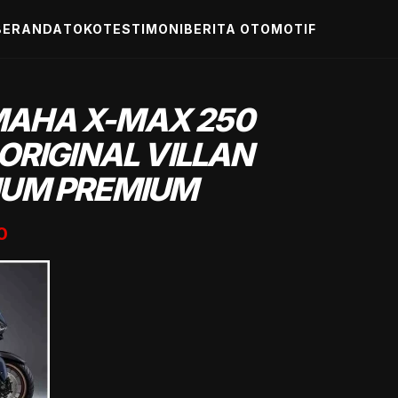
BERANDA
TOKO
TESTIMONI
BERITA OTOMOTIF
AHA X-MAX 250
 ORIGINAL VILLAN
IUM PREMIUM
Current
0
price
is:
0.
Rp 3.000.000.