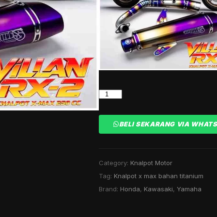
KNALPOT
YAMAHA
X-
BELI SEKARANG VIA WHAT
MAX
250
CC
TYPE
Category:
Knalpot Motor
RX-
Tag:
Knalpot x max bahan titanium
2
Brand:
Honda
,
Kawasaki
,
Yamaha
ORIGINAL
VILLAN