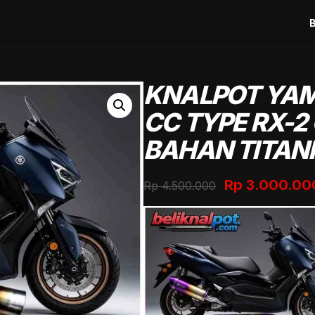
KNALPOT YAM
CC TYPE RX-2
BAHAN TITAN
Original
Rp
3.000.00
Rp
4.500.000
price
was:
Rp 4.500.00